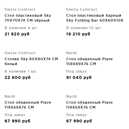
Siesta Contract
Siesta Contract
Стол пластиковый Sky
Стол пластиковый барный
70X70X74 CM чёрный
Sky Folding Bar 60X60X108
CM серый
В наличии 4 шт.
В наличии 10 шт.
21 920
руб
19 210
руб
Siesta Contract
Nardi
Столик Sky 80X80X74 CM
Стол обеденный Piave
белый
159X89X76 CM
В наличии 1 шт.
Под заказ
22 600
руб
91 040
руб
Nardi
Nardi
Стол обеденный Piave
Стол обеденный Piave
119X69X76 CM
119X69X76 CM
Под заказ
Под заказ
67 990
руб
67 990
руб