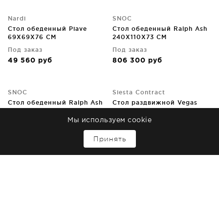
Nardi
SNOC
Стол обеденный Piave
Стол обеденный Ralph Ash
69X69X76 CM
240X110X73 CM
Под заказ
Под заказ
49 560
руб
806 300
руб
SNOC
Siesta Contract
Стол обеденный Ralph Ash
Стол раздвижной Vegas
300X120X73 CM
100-140X100X75 CM
Мы используем cookie
Под заказ
Под заказ
↑
936 300
руб
36 150
руб
Принять
SNOC
SNOC
Стол обеденный Caleo Ash
Стол обеденный Lyora
275X115X74 CM
190X100X77 CM
Под заказ
Под заказ
729 880
руб
430 660
руб