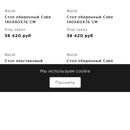
Nardi
Nardi
Стол обеденный Cube
Стол обеденный Cube
140X80X76 CM
140X80X76 CM
Под заказ
Под заказ
36 420
руб
36 420
руб
Nardi
Nardi
Стол пластиковый
Стол обеденный Cube
обеденный ClipX 70X70X75
70X70X76 CM
CM
Мы используем cookie
Под заказ
Под заказ
↑
20 750
руб
24 670
руб
Принять
Nardi
Nardi
Стол обеденный Cube
Стол пластиковый
70X70X76 CM
обеденный ClipX 70X70X75
CM
Под заказ
Под заказ
24 670
руб
20 750
руб