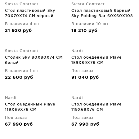
Siesta Contract
Siesta Contract
Стол пластиковый Sky
Стол пластиковый барный
70X70X74 CM чёрный
Sky Folding Bar 60X60X108
CM серый
В наличии 4 шт.
В наличии 10 шт.
21 920
руб
19 210
руб
Siesta Contract
Nardi
Столик Sky 80X80X74 CM
Стол обеденный Piave
белый
159X89X76 CM
В наличии 1 шт.
Под заказ
22 600
руб
91 040
руб
Nardi
Nardi
Стол обеденный Piave
Стол обеденный Piave
119X69X76 CM
119X69X76 CM
Под заказ
Под заказ
67 990
руб
67 990
руб