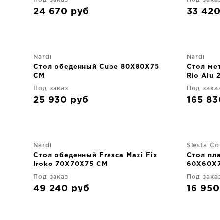
24 670
руб
33 42
Nardi
Nardi
Стол обеденный Cube 80X80X75
Стол ме
CM
Rio Alu
Под заказ
Под зака
25 930
руб
165 8
Nardi
Siesta Co
Стол обеденный Frasca Maxi Fix
Стол пл
Iroko 70X70X75 CM
60X60X
Под заказ
Под зака
49 240
руб
16 95