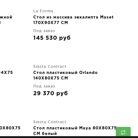
La Forma
ижной
Стол из массива эвкалипта Maset
M
170X90X77 CM
Под заказ
145 530
руб
Siesta Contract
94X75
Стол пластиковый Orlando
140X80X75 CM
Под заказ
29 370
руб
Siesta Contract
80X80X75
Стол пластиковый Maya 80X80X75
CM белый