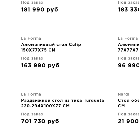
Под заказ
Под зака
181 990
руб
183 3
La Forma
La Forma
Алюминиевый стол Culip
Алюмини
150X77X75 CM
77X77X7
Под заказ
Под зака
163 990
руб
96 99
La Forma
Nardi
Раздвижной стол из тика Turqueta
Стол об
220-294X100X77 CM
CM
Под заказ
Под зака
701 730
руб
21 90