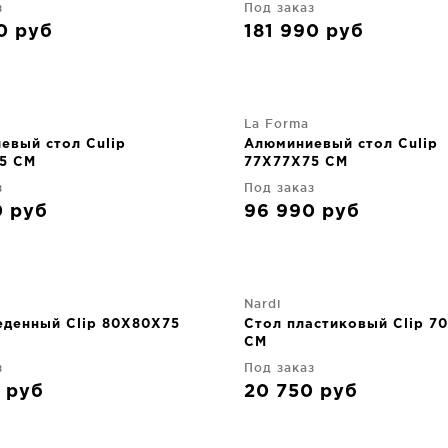
з
Под заказ
30
руб
181 990
руб
La Forma
евый стол Culip
Алюминиевый стол Culip
5 CM
77X77X75 CM
з
Под заказ
0
руб
96 990
руб
Nardi
еденный Clip 80X80X75
Стол пластиковый Clip 7
CM
з
Под заказ
0
руб
20 750
руб