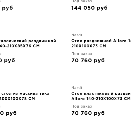
з
Под заказ
0
руб
144 050
руб
Nardi
таллический раздвижной
Стол раздвижной Alloro 1
140-210X85X76 CM
210X100X73 CM
з
Под заказ
90
руб
70 760
руб
Nardi
стол из массива тика
Стол пластиковый раздв
e 200X100X78 CM
Alloro 140-210X100X73 CM
з
Под заказ
90
руб
70 760
руб