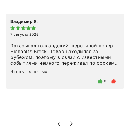
Владимир Я.
7 августа 2026
Заказывал голландский шерстяной ковёр
Eichholtz Breck. Товар находился за
рубежом, поэтому в связи с известными
событиями немного переживал по срокам.
Но homeadore привезли ровно в
Читать полностью
определенное в договоре время, без
задержеки. Отдельно хочу отметить
0
0
персонал магазина. Настоящая
клиентоориентированность: помогли
разобраться в ряде вопросов, всё
подробно объяснили, были на связи на
каждом этапе. Это тот случай, когда
чувствуешь, что о тебе действительно
позаботились. Что касается самого ковра,
то качество выше всяких похвал. Выглядит