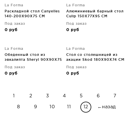
La Forma
La Forma
Раскладной стол Canyelles
Алюминиевый барный стол
140-200X90X75 CM
Culip 150X77X95 CM
Под заказ
Под заказ
0
руб
0
руб
La Forma
La Forma
Обеденный стол из
Стол со столешницей из
эвкалипта Sheryl 90X90X75
акации Skod 180X90X74 CM
CM
Под заказ
Под заказ
0
руб
0
руб
1
2
3
4
5
6
7
8
9
10
11
12
←назад