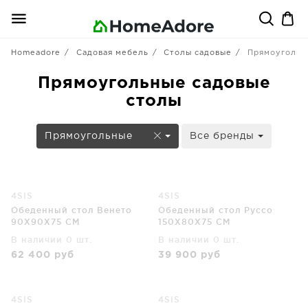
Homeadore
Садовая мебель
Столы садовые
Прямоугольн
Прямоугольные садовые
столы
Прямоугольные
Все бренды
4SIS
4SIS
Обеденный стол Венето
Обеденный стол Руссо
90X90X75 CM
150X80X75 CM
В наличии 0 шт.
В наличии 0 шт.
62 400
руб
39 900
руб
4SIS
4SIS