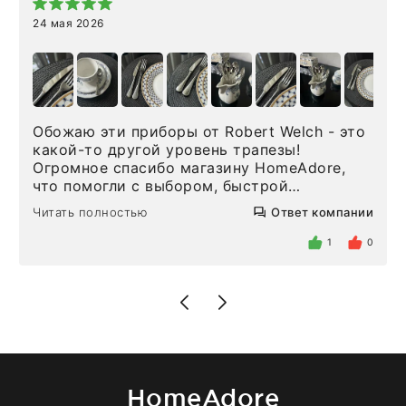
24 мая 2026
Обожаю эти приборы от Robert Welch - это
какой-то другой уровень трапезы!
Огромное спасибо магазину HomeAdore,
что помогли с выбором, быстрой
доставкой и высоким сервисом. Один раз
Читать полностью
Ответ компании
была здесь лично, забирала чайные ложки,
внутри очень много антикварной посуды,
1
0
столовых приборов и других аксессуаров
для дома. Без покупки точно не уйти.
Позже заказывала остальные приборы -
доставили сдэком на следующий день к
нашему торжеству. Поддержка клиентов
отвечает очень быстро. Взаимодействием
очень довольна. Рекомендую!
HomeAdore