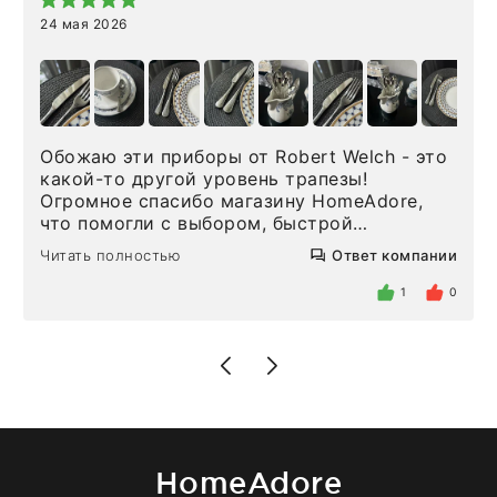
24 мая 2026
Обожаю эти приборы от Robert Welch - это
какой-то другой уровень трапезы!
Огромное спасибо магазину HomeAdore,
что помогли с выбором, быстрой
доставкой и высоким сервисом. Один раз
Читать полностью
Ответ компании
была здесь лично, забирала чайные ложки,
внутри очень много антикварной посуды,
1
0
столовых приборов и других аксессуаров
для дома. Без покупки точно не уйти.
Позже заказывала остальные приборы -
доставили сдэком на следующий день к
нашему торжеству. Поддержка клиентов
отвечает очень быстро. Взаимодействием
очень довольна. Рекомендую!
HomeAdore