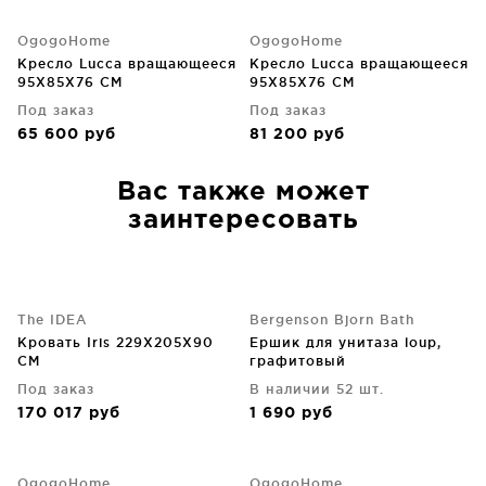
OgogoHome
OgogoHome
Кресло Lucca вращающееся
Кресло Lucca вращающееся
95X85X76 CM
95X85X76 CM
Под заказ
Под заказ
65 600
руб
81 200
руб
Вас также может
заинтересовать
The IDEA
Bergenson Bjorn Bath
Кровать Iris 229X205X90
Ершик для унитаза loup,
CM
графитовый
Под заказ
В наличии 52 шт.
170 017
руб
1 690
руб
OgogoHome
OgogoHome