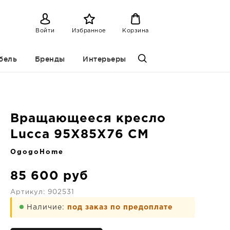
Войти
Избранное
Корзина
бель
Бренды
Интерьеры
M
Вращающееся кресло
Lucca 95X85X76 CM
OgogoHome
85 600
руб
Артикул:
902531
Наличие:
под заказ по предоплате