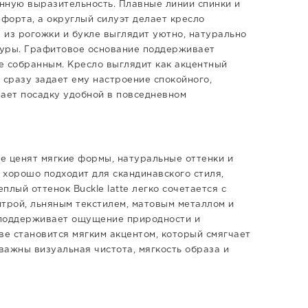
нную выразительность. Плавные линии спинки и
орта, а округлый силуэт делает кресло
 из рогожки и букле выглядит уютно, натурально
ктуры. Графитовое основание поддерживает
е собранным. Кресло выглядит как акцентный
 сразу задает ему настроение спокойного,
ает посадку удобной в повседневном
де ценят мягкие формы, натуральные оттенки и
 хорошо подходит для скандинавского стиля,
лый оттенок Buckle latte легко сочетается с
итрой, льняным текстилем, матовым металлом и
 поддерживает ощущение природности и
ве становится мягким акцентом, который смягчает
важны визуальная чистота, мягкость образа и