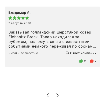
Владимир Я.
7 августа 2026
Заказывал голландский шерстяной ковёр
Eichholtz Breck. Товар находился за
рубежом, поэтому в связи с известными
событиями немного переживал по срокам.
Но homeadore привезли ровно в
Читать полностью
Ответ компании
определенное в договоре время, без
задержеки. Отдельно хочу отметить
0
0
персонал магазина. Настоящая
клиентоориентированность: помогли
разобраться в ряде вопросов, всё
подробно объяснили, были на связи на
каждом этапе. Это тот случай, когда
чувствуешь, что о тебе действительно
позаботились. Что касается самого ковра,
то качество выше всяких похвал. Выглядит
в интерьере ровно так, как хотел. Ещё раз -