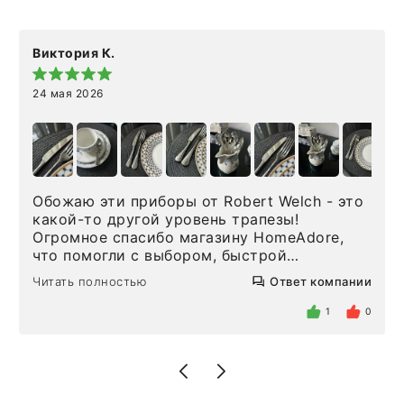
Виктория К.
24 мая 2026
Обожаю эти приборы от Robert Welch - это
какой-то другой уровень трапезы!
Огромное спасибо магазину HomeAdore,
что помогли с выбором, быстрой
доставкой и высоким сервисом. Один раз
Читать полностью
Ответ компании
была здесь лично, забирала чайные ложки,
внутри очень много антикварной посуды,
1
0
столовых приборов и других аксессуаров
для дома. Без покупки точно не уйти.
Позже заказывала остальные приборы -
доставили сдэком на следующий день к
нашему торжеству. Поддержка клиентов