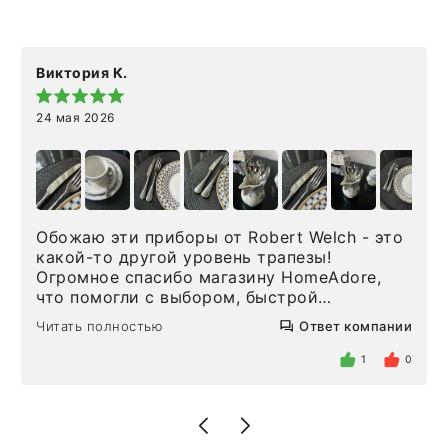
Виктория К.
24 мая 2026
Обожаю эти приборы от Robert Welch - это
какой-то другой уровень трапезы!
Огромное спасибо магазину HomeAdore,
что помогли с выбором, быстрой
доставкой и высоким сервисом. Один раз
Читать полностью
Ответ компании
была здесь лично, забирала чайные ложки,
внутри очень много антикварной посуды,
1
0
столовых приборов и других аксессуаров
для дома. Без покупки точно не уйти.
Позже заказывала остальные приборы -
доставили сдэком на следующий день к