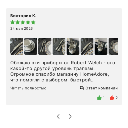
Виктория К.
24 мая 2026
Обожаю эти приборы от Robert Welch - это
какой-то другой уровень трапезы!
Огромное спасибо магазину HomeAdore,
что помогли с выбором, быстрой
доставкой и высоким сервисом. Один раз
Читать полностью
Ответ компании
была здесь лично, забирала чайные ложки,
внутри очень много антикварной посуды,
1
0
столовых приборов и других аксессуаров
для дома. Без покупки точно не уйти.
Позже заказывала остальные приборы -
доставили сдэком на следующий день к
нашему торжеству. Поддержка клиентов