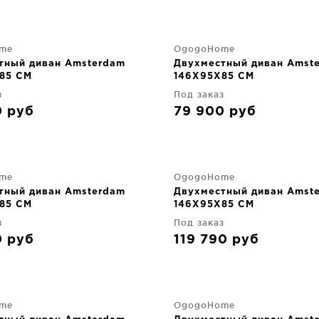
me
OgogoHome
тный диван Amsterdam
Двухместный диван Amst
85 CM
146X95X85 CM
з
Под заказ
0
руб
79 900
руб
me
OgogoHome
тный диван Amsterdam
Двухместный диван Amst
85 CM
146X95X85 CM
з
Под заказ
0
руб
119 790
руб
me
OgogoHome