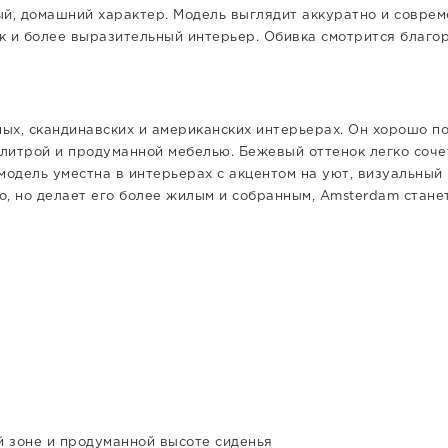
, домашний характер. Модель выглядит аккуратно и соврем
к и более выразительный интерьер. Обивка смотрится благор
ых, скандинавских и американских интерьерах. Он хорошо п
итрой и продуманной мебелью. Бежевый оттенок легко сочет
модель уместна в интерьерах с акцентом на уют, визуальный 
о, но делает его более жилым и собранным, Amsterdam стане
й зоне и продуманной высоте сиденья