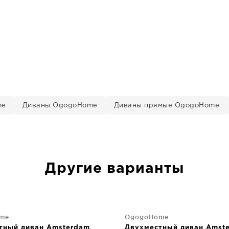
me
Диваны OgogoHome
Диваны прямые OgogoHome
Другие варианты
me
OgogoHome
тный диван Amsterdam
Двухместный диван Amst