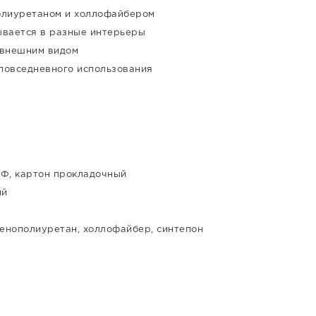
олиуретаном и холлофайбером
ывается в разные интерьеры
 внешним видом
повседневного использования
ДФ, картон прокладочный
ий
пенополиуретан, холлофайбер, синтепон