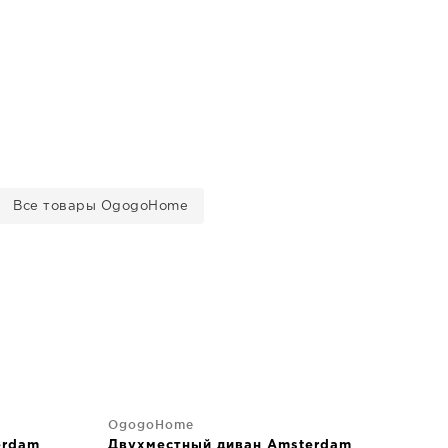
Все товары OgogoHome
OgogoHome
erdam
Двухместный диван Amsterdam