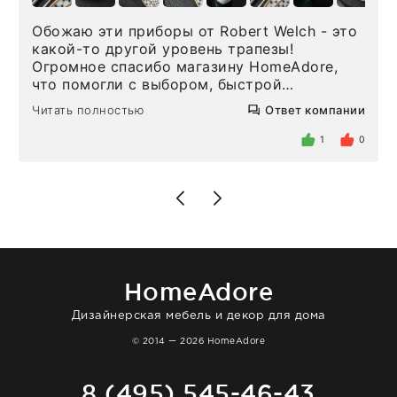
Обожаю эти приборы от Robert Welch - это
какой-то другой уровень трапезы!
Огромное спасибо магазину HomeAdore,
что помогли с выбором, быстрой
доставкой и высоким сервисом. Один раз
Читать полностью
Ответ компании
была здесь лично, забирала чайные ложки,
внутри очень много антикварной посуды,
1
0
столовых приборов и других аксессуаров
для дома. Без покупки точно не уйти.
Позже заказывала остальные приборы -
доставили сдэком на следующий день к
нашему торжеству. Поддержка клиентов
отвечает очень быстро. Взаимодействием
очень довольна. Рекомендую!
HomeAdore
Дизайнерская мебель и декор для дома
© 2014 — 2026 HomeAdore
8 (495) 545-46-43