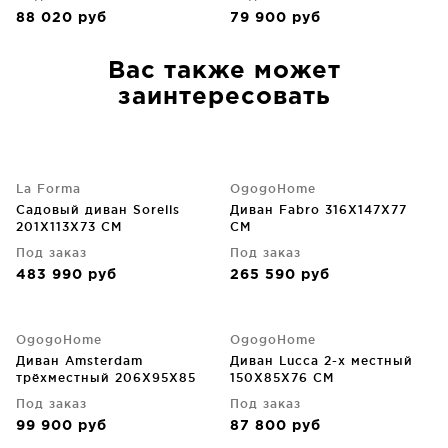
88 020
руб
79 900
руб
Вас также может
заинтересовать
La Forma
OgogoHome
Садовый диван Sorells
Диван Fabro 316X147X77
201X113X73 CM
CM
Под заказ
Под заказ
483 990
руб
265 590
руб
OgogoHome
OgogoHome
Диван Amsterdam
Диван Lucca 2-х местный
трёхместный 206X95X85
150X85X76 CM
CM
Под заказ
Под заказ
99 900
руб
87 800
руб