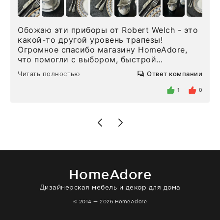
Обожаю эти приборы от Robert Welch - это
какой-то другой уровень трапезы!
Огромное спасибо магазину HomeAdore,
что помогли с выбором, быстрой
доставкой и высоким сервисом. Один раз
Читать полностью
Ответ компании
была здесь лично, забирала чайные ложки,
внутри очень много антикварной посуды,
1
0
столовых приборов и других аксессуаров
для дома. Без покупки точно не уйти.
Позже заказывала остальные приборы -
доставили сдэком на следующий день к
нашему торжеству. Поддержка клиентов
отвечает очень быстро. Взаимодействием
очень довольна. Рекомендую!
HomeAdore
Дизайнерская мебель и декор для дома
© 2014 — 2026 HomeAdore