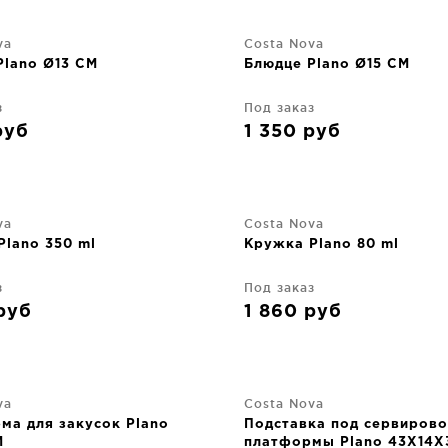
va
Costa Nova
Plano Ø13 CM
Блюдце Plano Ø15 CM
з
Под заказ
руб
1 350
руб
va
Costa Nova
Plano 350 ml
Кружка Plano 80 ml
з
Под заказ
руб
1 860
руб
va
Costa Nova
ма для закусок Plano
Подставка под сервиров
M
платформы Plano 43X14X