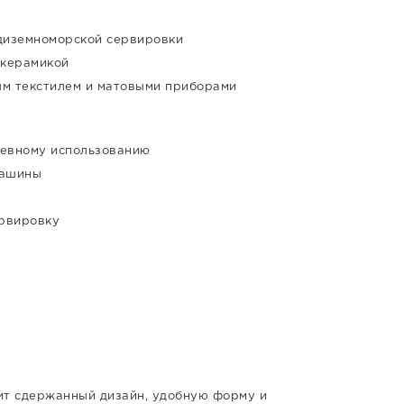
едиземноморской сервировки
 керамикой
ым текстилем и матовыми приборами
невному использованию
машины
ервировку
нит сдержанный дизайн, удобную форму и