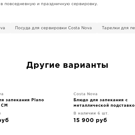
я в повседневную и праздничную сервировку.
ova
Посуда для сервировки Costa Nova
Тарелки для п
Другие варианты
va
Costa Nova
ля запекания Plano
Блюдо для запекания с
 CM
металлической подставко
43X15X7 CM
з
В наличии 6 шт.
руб
15 900
руб