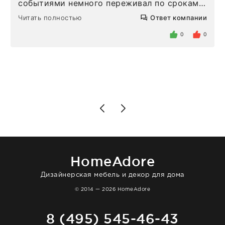
событиями немного переживал по срокам.
Но homeadore привезли ровно в
Читать полностью
Ответ компании
определенное в договоре время, без
задержеки. Отдельно хочу отметить
0
0
персонал магазина. Настоящая
клиентоориентированность: помогли
разобраться в ряде вопросов, всё
подробно объяснили, были на связи на
каждом этапе. Это тот случай, когда
чувствуешь, что о тебе действительно
позаботились. Что касается самого ковра,
то качество выше всяких похвал. Выглядит
в интерьере ровно так, как хотел. Ещё раз -
большая благодарность сотрудникам
homeadore!
HomeAdore
Дизайнерская мебель и декор для дома
© 2014 — 2026 HomeAdore
8 (495) 545-46-43