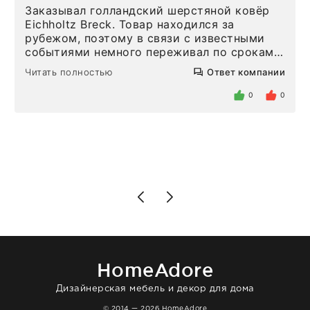
Заказывал голландский шерстяной ковёр
Eichholtz Breck. Товар находился за
рубежом, поэтому в связи с известными
событиями немного переживал по срокам.
Но homeadore привезли ровно в
Читать полностью
Ответ компании
определенное в договоре время, без
задержеки. Отдельно хочу отметить
0
0
персонал магазина. Настоящая
клиентоориентированность: помогли
разобраться в ряде вопросов, всё
подробно объяснили, были на связи на
каждом этапе. Это тот случай, когда
чувствуешь, что о тебе действительно
позаботились. Что касается самого ковра,
то качество выше всяких похвал. Выглядит
в интерьере ровно так, как хотел. Ещё раз -
большая благодарность сотрудникам
homeadore!
HomeAdore
Дизайнерская мебель и декор для дома
© 2014 — 2026 HomeAdore