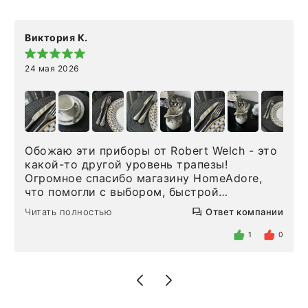
Виктория К.
24 мая 2026
Обожаю эти приборы от Robert Welch - это
какой-то другой уровень трапезы!
Огромное спасибо магазину HomeAdore,
что помогли с выбором, быстрой
доставкой и высоким сервисом. Один раз
Читать полностью
Ответ компании
была здесь лично, забирала чайные ложки,
внутри очень много антикварной посуды,
1
0
столовых приборов и других аксессуаров
для дома. Без покупки точно не уйти.
Позже заказывала остальные приборы -
доставили сдэком на следующий день к
нашему торжеству. Поддержка клиентов