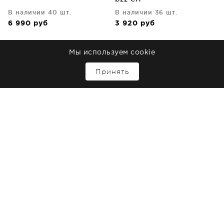
В наличии 40 шт.
В наличии 36 шт.
6 990
руб
3 920
руб
Мы используем cookie
Costa Nova
Costa Nova
Тарелка овальная Stacked
Тарелка Stacked Organic
↑
Принять
Organic 20X16 CM
Ø27 CM
В наличии 9 шт.
В наличии 19 шт.
3 730
руб
4 800
руб
Costa Nova
Costa Nova
Блюдце Poterie Ø15 CM
Чаша Roda 9X9X5 CM
В наличии 2 шт.
В наличии 86 шт.
2 050
руб
2 650
руб
Costa Nova
Costa Nova
Пашотница Aparte 5X5X5
Пашотница Roda Ø13 CM