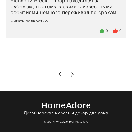
Eichholtz Breck. Товар находился за
рубежом, поэтому в связи с известными
событиями немного переживал по срокам.
Но homeadore привезли ровно в
Читать полностью
определенное в договоре время, без
задержеки. Отдельно хочу отметить
0
0
персонал магазина. Настоящая
клиентоориентированность: помогли
разобраться в ряде вопросов, всё
подробно объяснили, были на связи на
каждом этапе. Это тот случай, когда
чувствуешь, что о тебе действительно
позаботились. Что касается самого ковра,
то качество выше всяких похвал. Выглядит
в интерьере ровно так, как хотел. Ещё раз -
большая благодарность сотрудникам
homeadore!
HomeAdore
Дизайнерская мебель и декор для дома
© 2014 — 2026 HomeAdore