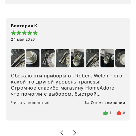
Виктория К.
24 мая 2026
Обожаю эти приборы от Robert Welch - это
какой-то другой уровень трапезы!
Огромное спасибо магазину HomeAdore,
что помогли с выбором, быстрой
доставкой и высоким сервисом. Один раз
Читать полностью
Ответ компании
была здесь лично, забирала чайные ложки,
внутри очень много антикварной посуды,
1
0
столовых приборов и других аксессуаров
для дома. Без покупки точно не уйти.
Позже заказывала остальные приборы -