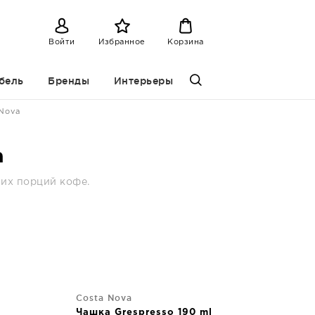
Войти
Избранное
Корзина
бель
Бренды
Интерьеры
 Nova
a
ших порций кофе.
Costa Nova
Чашка Grespresso 190 ml