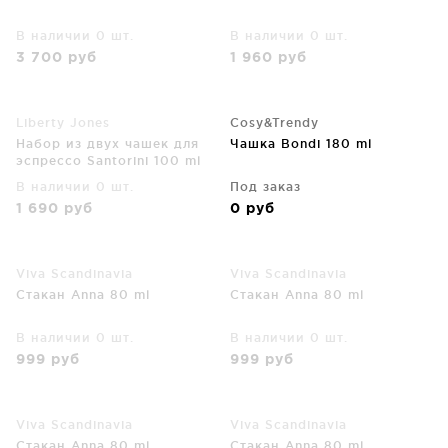
В наличии 0 шт.
В наличии 0 шт.
3 700
руб
1 960
руб
Liberty Jones
Cosy&Trendy
Набор из двух чашек для
Чашка Bondi 180 ml
эспрессо Santorini 100 ml
В наличии 0 шт.
Под заказ
1 690
руб
0
руб
Viva Scandinavia
Viva Scandinavia
Стакан Annа 80 ml
Стакан Annа 80 ml
В наличии 0 шт.
В наличии 0 шт.
999
руб
999
руб
Viva Scandinavia
Viva Scandinavia
Стакан Annа 80 ml
Стакан Annа 80 ml