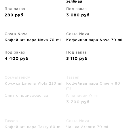
зелёная
Под заказ
Под заказ
280
руб
3 080
руб
Costa Nova
Costa Nova
Кофейная пара Nova 70 ml
Кофейная пара Nova 70 ml
Под заказ
Под заказ
4 400
руб
3 110
руб
Cosy&Trendy
Tassen
Кружка Laguna Viola 230 ml
Кофейная пара Cheery 80
ml
В наличии 0 шт.
Снят с производства
3 700
руб
Tassen
Costa Nova
Кофейная пара Tasty 80 ml
Чашка Arenito 70 ml