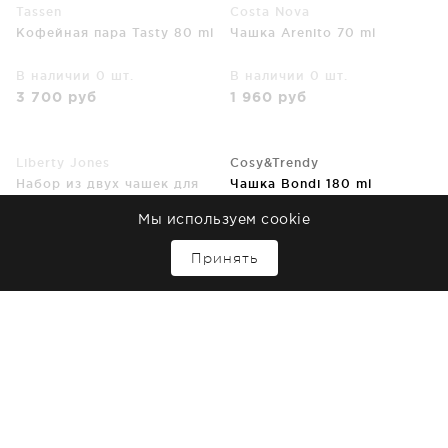
Tassen
Costa Nova
Кофейная пара Tasty 80 ml
Чашка Arenito 70 ml
В наличии 0 шт.
В наличии 0 шт.
3 700
руб
1 960
руб
Liberty Jones
Cosy&Trendy
Набор из двух чашек для
Чашка Bondi 180 ml
эспрессо Santorini 100 ml
Мы используем cookie
В наличии 0 шт.
Под заказ
↑
1 690
руб
0
руб
Принять
Viva Scandinavia
Viva Scandinavia
Стакан Annа 80 ml
Стакан Annа 80 ml
В наличии 0 шт.
В наличии 0 шт.
999
руб
999
руб