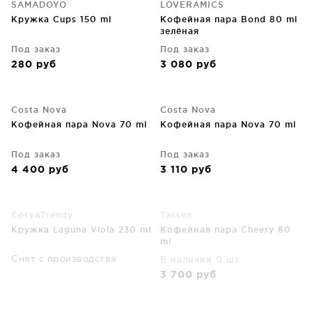
SAMADOYO
LOVERAMICS
Кружка Cups 150 ml
Кофейная пара Bond 80 ml
зелёная
Под заказ
Под заказ
280
руб
3 080
руб
Costa Nova
Costa Nova
Кофейная пара Nova 70 ml
Кофейная пара Nova 70 ml
Под заказ
Под заказ
4 400
руб
3 110
руб
Cosy&Trendy
Tassen
Кружка Laguna Viola 230 ml
Кофейная пара Cheery 80
ml
В наличии 0 шт.
Снят с производства
3 700
руб