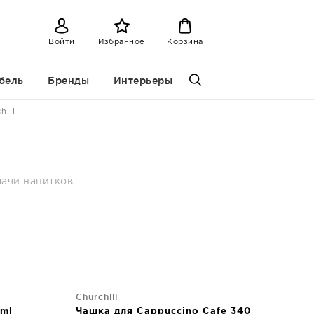
Войти
Избранное
Корзина
бель
Бренды
Интерьеры
hill
дачи напитков.
Churchill
 ml
Чашка для Cappuccino Cafe 340