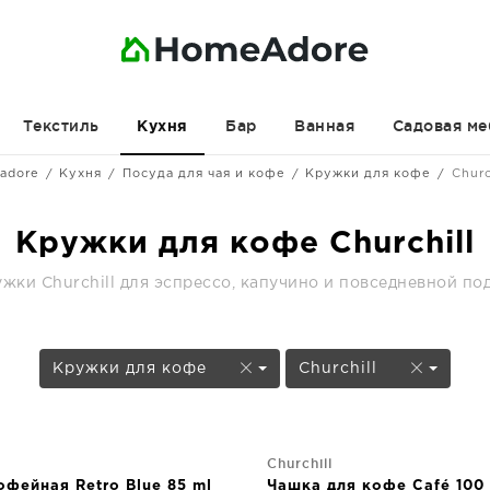
Текстиль
Бар
Ванная
Садовая ме
Кухня
adore
Кухня
Посуда для чая и кофе
Кружки для кофе
Churc
Кружки для кофе Churchill
ки Churchill для эспрессо, капучино и повседневной по
Кружки для кофе
Churchill
Churchill
фейная Retro Blue 85 ml
Чашка для кофе Café 100