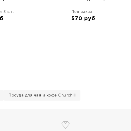
и 5 шт.
Под заказ
б
570
руб
Посуда для чая и кофе Churchill