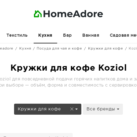
Текстиль
Бар
Ванная
Садовая ме
Кухня
eadore
Кухня
Посуда для чая и кофе
Кружки для кофе
Kozi
Кружки для кофе Koziol
ziol для повседневной подачи горячих напитков дома и 
ри выборе — объём, форма и совместимость с сервировко
Кружки для кофе
Все бренды