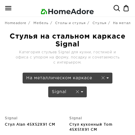
Homeadore
Мебель
Столы и стулья
Стулья
На металл
Стулья на стальном каркасе
Signal
Категория стульев Signal для кухни, гостиной и
офиса с упором на форму, посадку и сочетаемость
с интерьером.
На металлическом каркасе
Signal
Signal
Signal
Стул Alan 45X52X91 CM
Стул кухонный Tom
45X51X91 CM