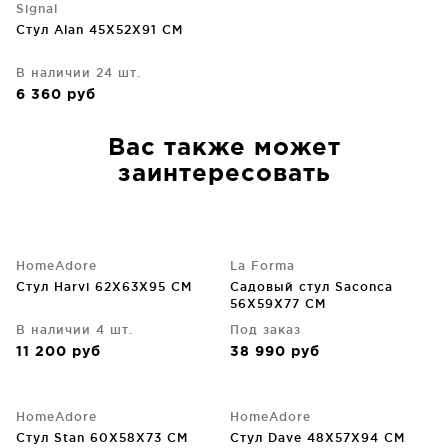
Signal
Стул Alan 45X52X91 CM
В наличии 24 шт.
6 360
руб
Вас также может
заинтересовать
HomeAdore
La Forma
Стул Harvi 62X63X95 CM
Садовый стул Saconca
56X59X77 CM
В наличии 4 шт.
Под заказ
11 200
руб
38 990
руб
HomeAdore
HomeAdore
Стул Stan 60X58X73 CM
Стул Dave 48X57X94 CM