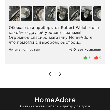
Обожаю эти приборы от Robert Welch - это
какой-то другой уровень трапезы!
Огромное спасибо магазину HomeAdore,
что помогли с выбором, быстрой
доставкой и высоким сервисом. Один раз
Читать полностью
Ответ компании
была здесь лично, забирала чайные ложки,
внутри очень много антикварной посуды,
1
0
столовых приборов и других аксессуаров
для дома. Без покупки точно не уйти.
Позже заказывала остальные приборы -
доставили сдэком на следующий день к
нашему торжеству. Поддержка клиентов
отвечает очень быстро. Взаимодействием
очень довольна. Рекомендую!
HomeAdore
Дизайнерская мебель и декор для дома