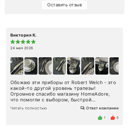
Оставить отзыв
Виктория К.
24 мая 2026
Обожаю эти приборы от Robert Welch - это
какой-то другой уровень трапезы!
Огромное спасибо магазину HomeAdore,
что помогли с выбором, быстрой
доставкой и высоким сервисом. Один раз
Читать полностью
Ответ компании
была здесь лично, забирала чайные ложки,
внутри очень много антикварной посуды,
1
0
столовых приборов и других аксессуаров
для дома. Без покупки точно не уйти.