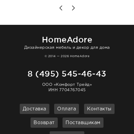
Позже заказывала остальные приборы -
доставили сдэком на следующий день к
нашему торжеству. Поддержка клиентов
отвечает очень быстро. Взаимодействием
очень довольна. Рекомендую!
HomeAdore
Дизайнерская мебель и декор для дома
© 2014 — 2026 HomeAdore
8 (495) 545-46-43
ООО «Комфорт Трейд»
ИНН 7704767045
Доставка
Оплата
Контакты
Возврат
Поставщикам