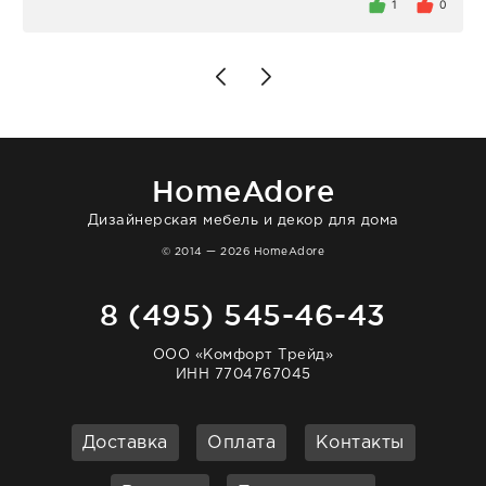
внутри очень много антикварной посуды,
1
0
столовых приборов и других аксессуаров
для дома. Без покупки точно не уйти.
Позже заказывала остальные приборы -
доставили сдэком на следующий день к
нашему торжеству. Поддержка клиентов
отвечает очень быстро. Взаимодействием
очень довольна. Рекомендую!
HomeAdore
Дизайнерская мебель и декор для дома
© 2014 — 2026 HomeAdore
8 (495) 545-46-43
ООО «Комфорт Трейд»
ИНН 7704767045
Доставка
Оплата
Контакты