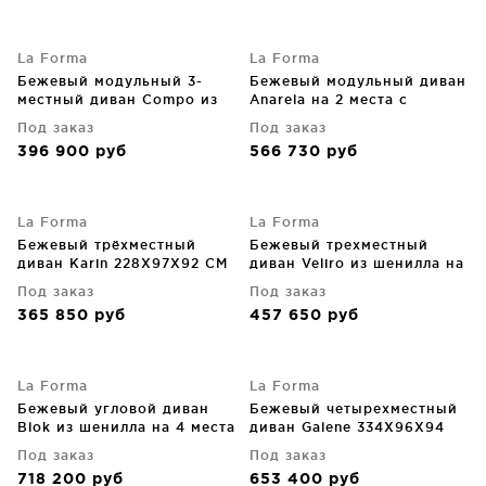
La Forma
La Forma
Бежевый модульный 3-
Бежевый модульный диван
местный диван Compo из
Anarela на 2 места с
шенилла с бежевым
торцевым модулем и
Под заказ
Под заказ
металлическим каркасом
съемным чехлом
396 900
руб
566 730
руб
232X98X82 CM
270X107X64 CM
La Forma
La Forma
Бежевый трёхместный
Бежевый трехместный
диван Karin 228X97X92 CM
диван Veliro из шенилла на
черных стальных ножках
Под заказ
Под заказ
240 CM
365 850
руб
457 650
руб
La Forma
La Forma
Бежевый угловой диван
Бежевый четырехместный
Blok из шенилла на 4 места
диван Galene 334X96X94
290X290X69 CM
CM
Под заказ
Под заказ
718 200
руб
653 400
руб