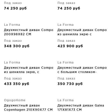
Под заказ
Под заказ
74 250
руб
74 250
руб
La Forma
La Forma
Двухместный диван Compo
Двухместный диван Compo
200X98X82 CM
из шенилла экрю с
небольшим столиком-
Под заказ
Под заказ
подносом под дубовый
348 300
руб
423 900
руб
шпон и бежевым
металлическим каркасом
200 CM
La Forma
La Forma
Двухместный диван Compo
Двухместный диван Compo
из шенилла экрю, с
с большим столиком-
большим подносом из
подносом и чёрным
Под заказ
Под заказ
дубового шпона и
металлическим каркасом
433 350
руб
350 730
руб
бежевым металлическим
200X98X82 CM
каркасом 200 CM
OgogoHome
La Forma
Двухместный диван
Двухместный диван Galea
Copenhagen 210X90X77 CM
171X81X73 CM