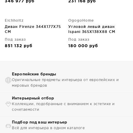
346 977
руб
231 168
руб
Eichholtz
OgogoHome
Диван Firenze 344X177X75
Угловой левый диван
CM
Ispani 365X138X88 CM
Под заказ
Под заказ
851 132
руб
180 000
руб
Европейские бренды
Оригинальные предметы интерьера от европейских и
мировых брендов
Интерьерный отбор
Коллекции, подобранные с вниманием к эстетике и
сочетаемости
Подбор под ваш интерьер
Всё для интерьера в одном каталоге