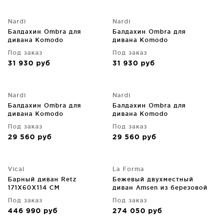
Nardi
Nardi
Балдахин Ombra для
Балдахин Ombra для
дивана Komodo
дивана Komodo
Под заказ
Под заказ
31 930
руб
31 930
руб
Nardi
Nardi
Балдахин Ombra для
Балдахин Ombra для
дивана Komodo
дивана Komodo
Под заказ
Под заказ
29 560
руб
29 560
руб
Vical
La Forma
Барный диван Retz
Бежевый двухместный
171X60X114 CM
диван Amsen из березовой
фанеры с ножками из
Под заказ
Под заказ
матовой нержавеющей
446 990
руб
274 050
руб
стали 165X86X77 CM