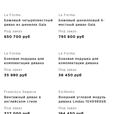
La Forma
La Forma
Бежевый четырёхместный
Бежевый шенилловый 6-
диван из шенилла Gala
местный диван Gala
300X105X87 CM
390X105X87 CM
Под заказ
Под заказ
650 700
руб
793 800
руб
La Forma
La Forma
Боковая подушка для
Боковая подушка для
комплектации дивана
комплектации дивана
Compo 31X84X32 CM
Compo 31X84X32 CM
Под заказ
Под заказ
35 990
руб
36 450
руб
Francisco Segarra
Eichholtz
Винтажный диван в
Внешний угловой модуль
английском стиле
дивана Lindau 104X98X68
Cambridge 225X100X70 CM
CM
Под заказ
Под заказ
327 000
руб
164 450
руб