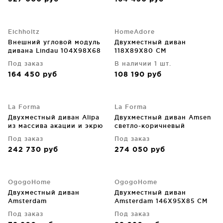
Eichholtz
HomeAdore
Внешний угловой модуль
Двухместный диван
дивана Lindau 104X98X68
118X89X80 CM
CM
Под заказ
В наличии 1 шт.
164 450
руб
108 190
руб
La Forma
La Forma
Двухместный диван Alipa
Двухместный диван Amsen
из массива акации и экрю
светло-коричневый
веревочного шнура
165X86X77 CM
Под заказ
Под заказ
165X88X72 CM
242 730
руб
274 050
руб
OgogoHome
OgogoHome
Двухместный диван
Двухместный диван
Amsterdam
Amsterdam 146X95X85 CM
Под заказ
Под заказ