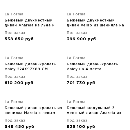
La Forma
La Forma
Бежевый двухместный
Бежевый двухместный
диван Anarela из льна и
диван Veliro из шенилла на
вискозы со съёмным
черных стальных ножках
Под заказ
Под заказ
чехлом 220X107X64 CM
210 CM
538 650
руб
396 900
руб
La Forma
La Forma
Бежевый диван-кровать
Бежевый диван-кровать
Anley 224X97X89 CM
Anley на 4 места
244X97X89 CM
Под заказ
Под заказ
610 200
руб
701 730
руб
La Forma
La Forma
Бежевый диван-кровать из
Бежевый модульный 3-
шенилла Marela с левым
местный диван Anarela из
шезлонгом 276X172.5X87
льна и вискозы со
Под заказ
Под заказ
CM
съемным чехлом 310 CM
549 450
руб
629 100
руб