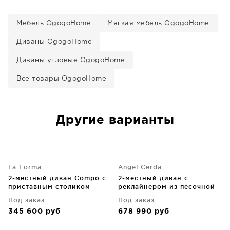
Мебель OgogoHome
Мягкая мебель OgogoHome
Диваны OgogoHome
Диваны угловые OgogoHome
Все товары OgogoHome
Другие варианты
La Forma
Angel Cerda
2-местный диван Compo с
2-местный диван с
приставным столиком
реклайнером из песочной
200X98X82 CM
кожи 164X111X104 CM
Под заказ
Под заказ
345 600
руб
678 990
руб