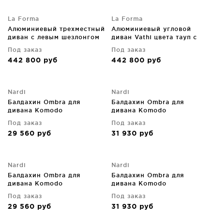
La Forma
La Forma
Алюминиевый трехместный
Алюминиевый угловой
диван с левым шезлонгом
диван Vathi цвета тауп с
Vathi, тауп 250X159 CM
правым шезлонгом 250X159
Под заказ
Под заказ
CM
442 800
руб
442 800
руб
Nardi
Nardi
Балдахин Ombra для
Балдахин Ombra для
дивана Komodo
дивана Komodo
Под заказ
Под заказ
29 560
руб
31 930
руб
Nardi
Nardi
Балдахин Ombra для
Балдахин Ombra для
дивана Komodo
дивана Komodo
Под заказ
Под заказ
29 560
руб
31 930
руб