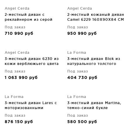
Angel Cerda
Angel Cerda
2-местный диван с
2-местный кожаный диван
реклайнером из серой
Camel 6229 160X90X84 CM
кожи 176X110X98 CM
Под заказ
Под заказ
710 990
руб
950 990
руб
Angel Cerda
La Forma
3-местный диван 6230 из
3-местный диван Blok из
кожи верблюжьего цвета
натурального толстого
222X90X84 CM
вельвета 240X100X69 CM
Под заказ
Под заказ
1 063 990
руб
404 730
руб
La Forma
La Forma
3-местный диван Lares с
3-местный диван Martina,
моторизованными
темно-синий букле
выдвижными сиденьями и
246X112X76 CM
Под заказ
Под заказ
регулируемым
876 150
руб
580 500
руб
подголовником, бежевый
шенилл 240 CM