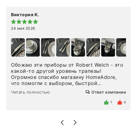
Виктория К.
24 мая 2026
Обожаю эти приборы от Robert Welch - это
какой-то другой уровень трапезы!
Огромное спасибо магазину HomeAdore,
что помогли с выбором, быстрой
доставкой и высоким сервисом. Один раз
Читать полностью
Ответ компании
была здесь лично, забирала чайные ложки,
внутри очень много антикварной посуды,
1
0
столовых приборов и других аксессуаров
для дома. Без покупки точно не уйти.
Позже заказывала остальные приборы -
доставили сдэком на следующий день к
нашему торжеству. Поддержка клиентов