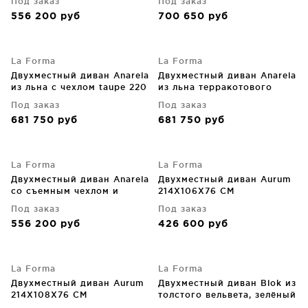
Под заказ
Под заказ
240X107X64 CM
556 200
руб
700 650
руб
La Forma
La Forma
Двухместный диван Anarela
Двухместный диван Anarela
из льна с чехлом taupe 220
из льна терракотового
CM
цвета со съемным чехлом
Под заказ
Под заказ
220X107X64 CM
681 750
руб
681 750
руб
La Forma
La Forma
Двухместный диван Anarela
Двухместный диван Aurum
со съемным чехлом и
214X106X76 CM
подушками из бежевого
Под заказ
Под заказ
льна 240X107X64 CM
556 200
руб
426 600
руб
La Forma
La Forma
Двухместный диван Aurum
Двухместный диван Blok из
214X108X76 CM
толстого вельвета, зелёный
210X100X69 CM