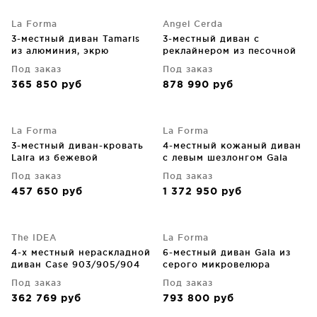
La Forma
Angel Cerda
3-местный диван Tamaris
3-местный диван с
из алюминия, экрю
реклайнером из песочной
217X79X84 CM
кожи 213X111X104 CM
Под заказ
Под заказ
365 850
руб
878 990
руб
La Forma
La Forma
3-местный диван-кровать
4-местный кожаный диван
Laira из бежевой
с левым шезлонгом Gala
шенилловой ткани 218 CM
300X193X87 CM
Под заказ
Под заказ
457 650
руб
1 372 950
руб
The IDEA
La Forma
4-х местный нераскладной
6-местный диван Gala из
диван Case 903/905/904
серого микровелюра
390X105X87 CM
Под заказ
Под заказ
362 769
руб
793 800
руб