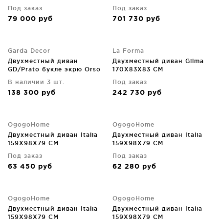
Под заказ
Под заказ
79 000
руб
701 730
руб
Garda Decor
La Forma
Двухместный диван
Двухместный диван Gilma
GD/Prato букле экрю Orso
170X83X83 CM
ECRU 204X106X75 CM
В наличии 3 шт.
Под заказ
138 300
руб
242 730
руб
OgogoHome
OgogoHome
Двухместный диван Italia
Двухместный диван Italia
159X98X79 CM
159X98X79 CM
Под заказ
Под заказ
63 450
руб
62 280
руб
OgogoHome
OgogoHome
Двухместный диван Italia
Двухместный диван Italia
159X98X79 CM
159X98X79 CM