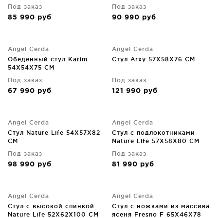
Под заказ
Под заказ
85 990
руб
90 990
руб
Angel Cerda
Angel Cerda
Обеденный стул Karim
Стул Arxy 57X58X76 CM
54X54X75 CM
Под заказ
Под заказ
67 990
руб
121 990
руб
Angel Cerda
Angel Cerda
Стул Nature Life 54X57X82
Стул с подлокотниками
CM
Nature Life 57X58X80 CM
Под заказ
Под заказ
98 990
руб
81 990
руб
Angel Cerda
Angel Cerda
Стул с высокой спинкой
Стул с ножками из массива
Nature Life 52X62X100 CM
ясеня Fresno F 65X46X78