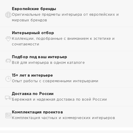
Европейские бренды
Оригинальные предметы интерьера от европейских и
мировых брендов
Интерьерный отбор
Коллекции, подобранные с вниманием к эстетике и
сочетаемости
Подбор под ваш интерьер
Всё для интерьера в одном каталоге
15+ лет в интерьере
Опыт работы с современными интерьерами
Доставка по России
Бережная и надежная доставка по всей России
Комплектация проектов
Комплектация частных и коммерческих интерьеров