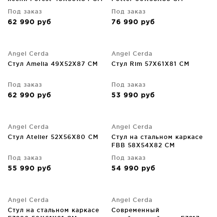
Под заказ
Под заказ
62 990
руб
76 990
руб
Angel Cerda
Angel Cerda
Стул Amelia 49X52X87 CM
Стул Rim 57X61X81 CM
Под заказ
Под заказ
62 990
руб
53 990
руб
Angel Cerda
Angel Cerda
Стул Atelier 52X56X80 CM
Стул на стальном каркасе
FBB 58X54X82 CM
Под заказ
Под заказ
55 990
руб
54 990
руб
Angel Cerda
Angel Cerda
Стул на стальном каркасе
Современный