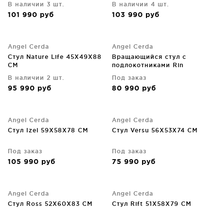
В наличии 3 шт.
В наличии 4 шт.
101 990
руб
103 990
руб
Angel Cerda
Angel Cerda
Стул Nature Life 45X49X88
Вращающийся стул с
CM
подлокотниками Rin
57X60X80 CM
В наличии 2 шт.
Под заказ
95 990
руб
80 990
руб
Angel Cerda
Angel Cerda
Стул Izel 59X58X78 CM
Стул Versu 56X53X74 CM
Под заказ
Под заказ
105 990
руб
75 990
руб
Angel Cerda
Angel Cerda
Стул Ross 52X60X83 CM
Стул Rift 51X58X79 CM