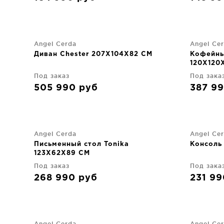
Angel Cerda
Angel Ce
Диван Chester 207X104X82 CM
Кофейны
120X120
Под заказ
Под зака
505 990
руб
387 9
Angel Cerda
Angel Ce
Письменный стол Tonika
Консоль
123X62X89 CM
Под заказ
Под зака
268 990
руб
231 9
Angel Cerda
Angel Ce