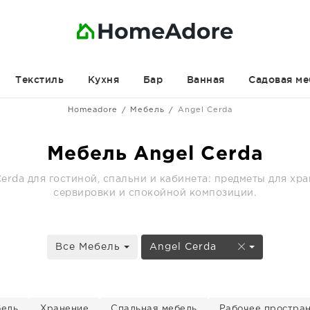
Текстиль
Кухня
Бар
Ванная
Садовая ме
Homeadore
Мебель
Angel Cerda
Мебель Angel Cerda
erda для гостиной, спальни и кабинета: предметы для хра
сервировки и спокойной композиции.
Все Мебель
Angel Cerda
бель
Хранение
Спальная мебель
Рабочее простра