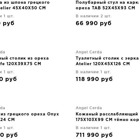
а из шпона грецкого
Полубарный стул на карк
telier 45X40X50 CM
ореха TAB 52X45X93 CM
и 1 шт.
В наличии 2 шт.
0
руб
66 990
руб
rda
Angel Cerda
ный столик из ореха
Туалетный столик с зерк
ife 120X39X75 CM
Atelier 120X45X126 CM
и 1 шт.
В наличии 1 шт.
90
руб
118 990
руб
rda
Angel Cerda
 из грецкого ореха Onyx
Кожаный расслабляющий
124 CM
175X103X99 CM тёмно ко
и 1 шт.
В наличии 1 шт.
90
руб
711 990
руб