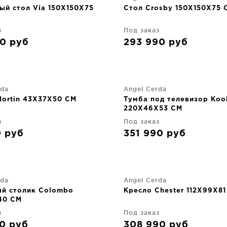
ый стол Via 150X150X75
Стол Crosby 150X150X75 
з
Под заказ
90
руб
293 990
руб
rda
Angel Cerda
Nortin 43X37X50 CM
Тумба под телевизор Koo
220X46X53 CM
з
Под заказ
0
руб
351 990
руб
rda
Angel Cerda
й столик Colombo
Кресло Chester 112X99X8
40 CM
з
Под заказ
90
руб
308 990
руб