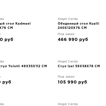
rda
Angel Cerda
ый стол Kadmael
Обеденный стол Kualli
X76 CM
240X120X76 CM
з
Под заказ
90
руб
466 990
руб
rda
Angel Cerda
тул Yolotli 49X55X112 CM
Стул Izel 59X58X78 CM
з
Под заказ
0
руб
105 990
руб
rda
Angel Cerda