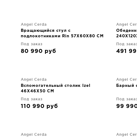
Angel Cerda
Angel Ce
Вращающийся стул с
Обеденн
подлокотниками Rin 57X60X80 CM
240X120
Под заказ
Под зака
80 990
руб
491 9
Angel Cerda
Angel Ce
Вспомогательный столик Izel
Барный с
46X46X50 CM
Под заказ
Под зака
110 990
руб
99 99
Angel Cerda
Angel Ce