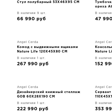
Стул полубарный 53X46X95 CM
Тумбочк
ореха A
В наличии 9 шт.
В наличи
66 990
руб
47 99
Angel Cerda
Angel Ce
Комод с выдвижными ящиками
Консоль
Nature Life 120X45X80 CM
Nature L
В наличии 1 шт.
В наличи
267 990
руб
152 9
Angel Cerda
Angel Ce
Дизайнерский книжный стеллаж
Сервант
GOB 60X28X190 CM
110X45X
В наличии 1 шт.
В наличи
222 990
руб
353 9