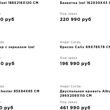
Izel 188X216X120 CM
Банкетка Izel 162X50X43
з
Под заказ
90
руб
220 990
руб
rda
Angel Cerda
р с зеркалом Izel
Кресло Calix 69X78X78 C
з
Под заказ
90
руб
196 990
руб
rda
Angel Cerda
Chester 85X84X85 CM
Двуспальная кровать Alb
296X209X110 CM
з
Под заказ
90
руб
461 990
руб