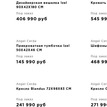
Дизайнерская вешалка Izel
Кровать 
90X42X180 CM
Под заказ
Под зака
406 990
руб
545 9
Angel Cerda
Angel Ce
Прикроватная тумбочка Izel
Шифонье
50X42X46 CM
Под заказ
Под зака
145 990
руб
468 9
Angel Cerda
Angel Ce
Кресло Blandus 72X98X83 CM
Кресло 
Под заказ
Под зака
241 990
руб
271 9