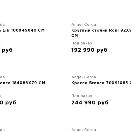
rda
Angel Cerda
 Lili 100X45X40 CM
Круглый столик Roni 92X
CM
з
Под заказ
0
руб
192 990
руб
rda
Angel Cerda
ronco 184X86X79 CM
Кресло Bronco 70X91X85
з
Под заказ
90
руб
244 990
руб
rda
Angel Cerda