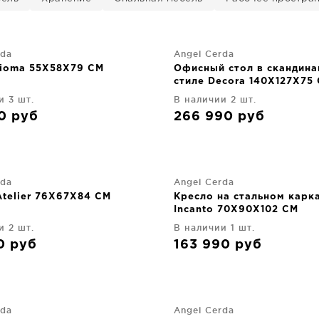
rda
Angel Cerda
nioma 55X58X79 CM
Офисный стол в скандин
стиле Decora 140X127X75
и 3 шт.
В наличии 2 шт.
90
руб
266 990
руб
rda
Angel Cerda
Atelier 76X67X84 CM
Кресло на стальном карк
Incanto 70X90X102 CM
и 2 шт.
В наличии 1 шт.
90
руб
163 990
руб
rda
Angel Cerda