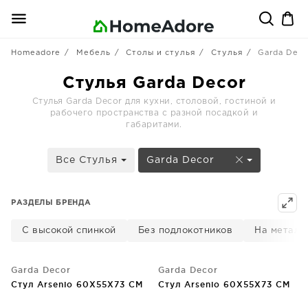
Homeadore
Мебель
Столы и стулья
Стулья
Garda Deco
Стулья Garda Decor
Стулья Garda Decor для кухни, столовой, гостиной и
рабочего пространства с разной посадкой и
габаритами.
Все Стулья
Garda Decor
РАЗДЕЛЫ БРЕНДА
С высокой спинкой
Без подлокотников
На металл
Garda Decor
Garda Decor
Стул Arsenio 60X55X73 CM
Стул Arsenio 60X55X73 CM