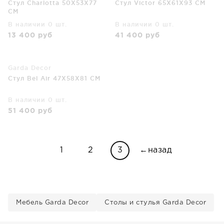
Стул Charlotta 50X53X77
Стул Victor 65X61X93 CM
CM
В наличии 0 шт.
В наличии 0 шт.
13 400
руб
41 400
руб
Garda Decor
Стул Bel Air 47X58X81 CM
В наличии 0 шт.
51 400
руб
1
2
3
←назад
Мебель Garda Decor
Столы и стулья Garda Decor