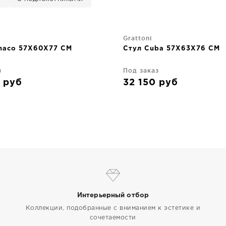
Grattoni
naco 57X60X77 CM
Стул Cuba 57X63X76 CM
з
Под заказ
0
руб
32 150
руб
Интерьерный отбор
Коллекции, подобранные с вниманием к эстетике и
сочетаемости