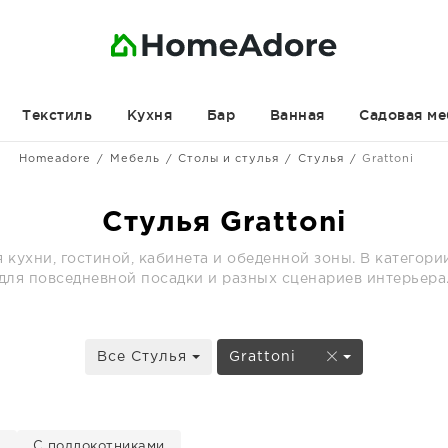
Текстиль
Кухня
Бар
Ванная
Садовая ме
Homeadore
Мебель
Столы и стулья
Стулья
Grattoni
Стулья Grattoni
я кухни, гостиной, кабинета и обеденной зоны. В катего
для повседневной посадки и разных сценариев интерьера
Все Стулья
Grattoni
е
С подлокотниками