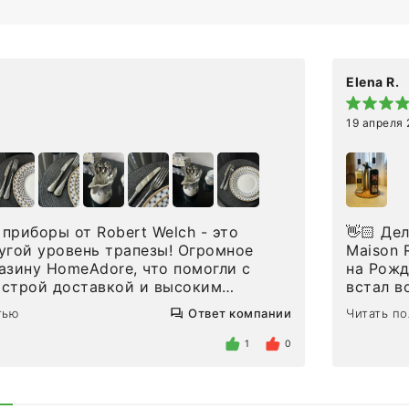
Elena R.
19 апреля
приборы от Robert Welch - это
👋🏻 Делюсь впечатлениями от покупки сиропов
угой уровень трапезы! Огромное
Maison Routin 1883
азину HomeAdore, что помогли с
на Рожд
ыстрой доставкой и высоким
встал в
дин раз была здесь лично, забирала
решила 
тью
Ответ компании
Читать п
и, внутри очень много антикварной
ооочень
ловых приборов и других
который
1
0
 для дома. Без покупки точно не
понрави
 заказывала остальные приборы -
закончи
дэком на следующий день к нашему
какой н