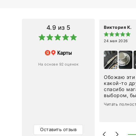
4.9
из 5
Виктория К.
24 мая 2026
 магазину за оперативную
лению и домтавке моего заказа.
ин приехал ко мне целым и
На основе 92 оценок
ным в течение трех дней!
Обожаю эти 
Ответ компании
какой-то др
спасибо маг
0
0
выбором, б
сервисом. О
Читать полнос
чайные ложк
посуды, сто
аксессуаров
уйти. Позже
Оставить отзыв
доставили с