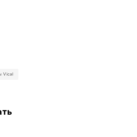
 Vical
ать