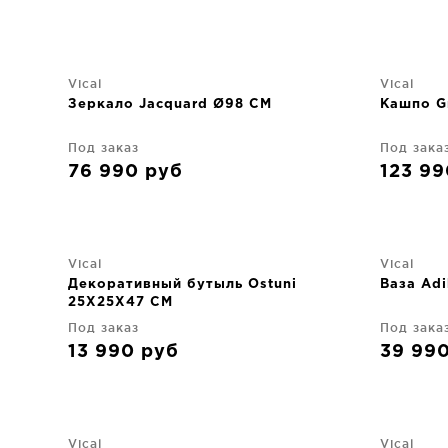
Vical
Vical
Зеркало Jacquard Ø98 CM
Кашпо G
Под заказ
Под зака
76 990
руб
123 9
Vical
Vical
Декоративный бутыль Ostuni
Ваза Ad
25X25X47 CM
Под заказ
Под зака
13 990
руб
39 99
Vical
Vical