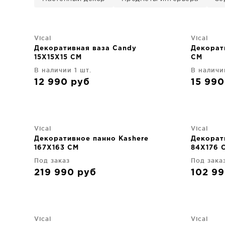
Vical
Vical
Декоративная ваза Candy
Декорат
15X15X15 CM
CM
В наличии 1 шт.
В наличи
12 990
руб
15 99
Vical
Vical
Декоративное панно Kashere
Декорат
167X163 CM
84X176 
Под заказ
Под зака
219 990
руб
102 9
Vical
Vical