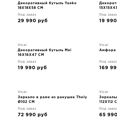
Декоративный бутыль Yaeko
Декорат
18X18X58 CM
15X15X4
Под заказ
Под зака
29 990
руб
19 99
Vical
Vical
Декоративный бутыль Mei
Амфора 
16X16X47 CM
Под заказ
Под зака
19 990
руб
169 9
Vical
Vical
Зеркало в раме из ракушек Tholy
Зеркаль
Ø102 CM
112X112 
Под заказ
Под зака
72 990
руб
65 99