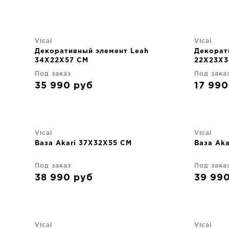
Vical
Vical
Декоративный элемент Leah
Декорат
34X22X57 CM
22X23X3
Под заказ
Под зака
35 990
руб
17 99
Vical
Vical
Ваза Akari 37X32X55 CM
Ваза Aka
Под заказ
Под зака
38 990
руб
39 99
Vical
Vical