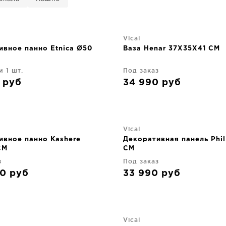
Vical
ивное панно Etnica Ø50
Ваза Henar 37X35X41 CM
и 1 шт.
Под заказ
0
руб
34 990
руб
Vical
ивное панно Kashere
Декоративная панель Phi
CM
CM
з
Под заказ
90
руб
33 990
руб
Vical