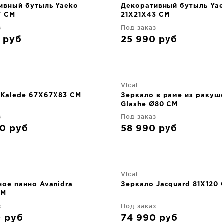
ивный бутыль Yaeko
Декоративный бутыль Ya
7 CM
21X21X43 CM
з
Под заказ
0
руб
25 990
руб
Vical
Kalede 67X67X83 CM
Зеркало в раме из ракуш
Glashe Ø80 CM
з
Под заказ
90
руб
58 990
руб
Vical
ное панно Avanidra
Зеркало Jacquard 81X120
CM
з
Под заказ
0
руб
74 990
руб