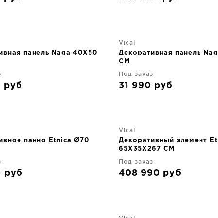
Vical
ивная панель Naga 40X50
Декоративная панель Na
CM
з
Под заказ
0
руб
31 990
руб
Vical
ивное панно Etnica Ø70
Декоративный элемент Et
65X35X267 CM
з
Под заказ
0
руб
408 990
руб
Vical