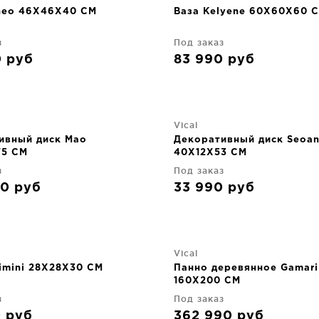
neo 46X46X40 CM
Ваза Kelyene 60X60X60 
з
Под заказ
0
руб
83 990
руб
Vical
ивный диск Mao
Декоративный диск Seoa
75 CM
40X12X53 CM
з
Под заказ
90
руб
33 990
руб
Vical
imini 28X28X30 CM
Панно деревянное Gamari
160X200 CM
з
Под заказ
0
руб
362 990
руб