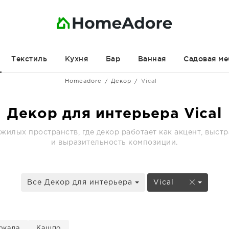
Текстиль
Кухня
Бар
Ванная
Садовая ме
Homeadore
Декор
Vical
Декор для интерьера Vical
 жилых пространств, где декор работает как акцент, выстр
и выразительность композиции.
Все Декор для интерьера
Vical
ркала
Кашпо