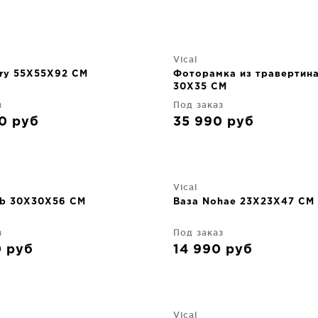
Vical
ry 55X55X92 CM
Фоторамка из травертина
30X35 CM
з
Под заказ
90
руб
35 990
руб
Vical
ib 30X30X56 CM
Ваза Nohae 23X23X47 CM
з
Под заказ
0
руб
14 990
руб
Vical