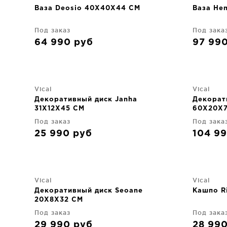
Ваза Deosio 40X40X44 CM
Ваза He
Под заказ
Под зака
64 990
руб
97 99
Vical
Vical
Декоративный диск Janha
Декорат
31X12X45 CM
60X20X
Под заказ
Под зака
25 990
руб
104 9
Vical
Vical
Декоративный диск Seoane
Кашпо R
20X8X32 CM
Под заказ
Под зака
29 990
руб
28 99