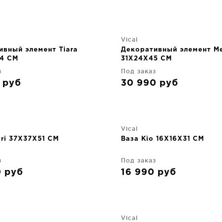
Vical
ивный элемент Tiara
Декоративный элемент Me
4 CM
31X24X45 CM
з
Под заказ
0
руб
30 990
руб
Vical
ri 37X37X51 CM
Ваза Kio 16X16X31 CM
з
Под заказ
0
руб
16 990
руб
Vical