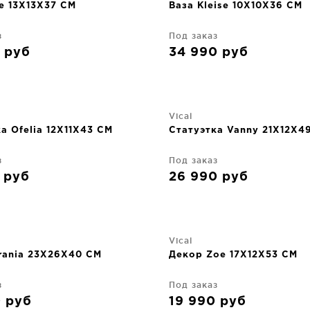
e 13X13X37 CM
Ваза Kleise 10X10X36 CM
з
Под заказ
0
руб
34 990
руб
Vical
а Ofelia 12X11X43 CM
Статуэтка Vanny 21X12X4
з
Под заказ
0
руб
26 990
руб
Vical
rania 23X26X40 CM
Декор Zoe 17X12X53 CM
з
Под заказ
0
руб
19 990
руб