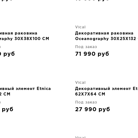
Vical
ивная раковина
Декоративная раковина
raphy 30X38X100 CM
Oceanography 30X25X132
з
Под заказ
0
руб
71 990
руб
Vical
ивный элемент Etnica
Декоративный элемент Et
2 CM
62X7X64 CM
з
Под заказ
0
руб
27 990
руб
Vical