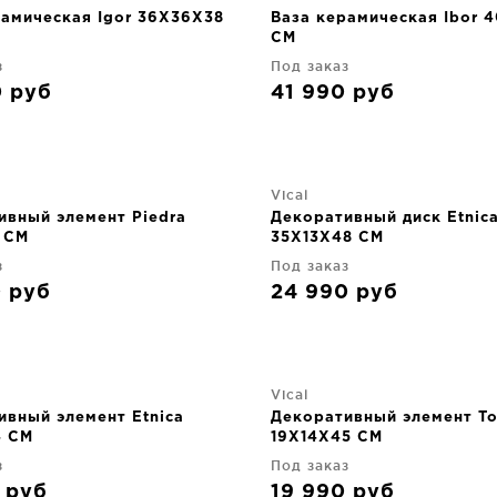
рамическая Igor 36X36X38
Ваза керамическая Ibor 
CM
з
Под заказ
0
руб
41 990
руб
Vical
ивный элемент Piedra
Декоративный диск Etnic
 CM
35X13X48 CM
з
Под заказ
0
руб
24 990
руб
Vical
ивный элемент Etnica
Декоративный элемент To
4 CM
19X14X45 CM
з
Под заказ
0
руб
19 990
руб