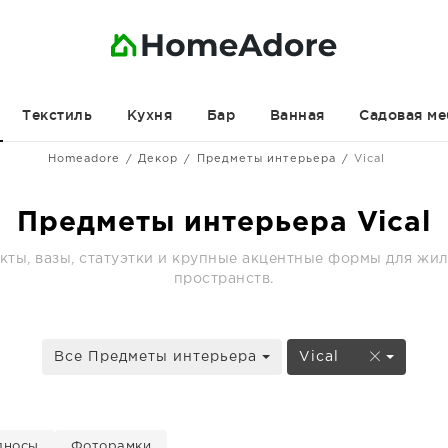
Текстиль
Кухня
Бар
Ванная
Садовая ме
Homeadore
Декор
Предметы интерьера
Vical
Предметы интерьера Vical
кты, вазы, статуэтки и крупные акцентные формы для жи
пространств.
Все Предметы интерьера
Vical
дносы
Фоторамки