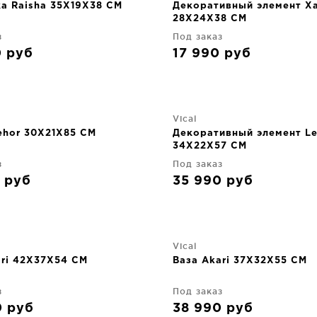
ка Raisha 35X19X38 CM
Декоративный элемент X
28X24X38 CM
з
Под заказ
0
руб
17 990
руб
Vical
ehor 30X21X85 CM
Декоративный элемент L
34X22X57 CM
з
Под заказ
0
руб
35 990
руб
Vical
ari 42X37X54 CM
Ваза Akari 37X32X55 CM
з
Под заказ
0
руб
38 990
руб