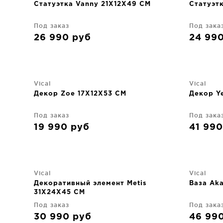
Статуэтка Vanny 21X12X49 CM
Статуэт
Под заказ
Под зака
26 990
руб
24 99
Vical
Vical
Декор Zoe 17X12X53 CM
Декор Y
Под заказ
Под зака
19 990
руб
41 99
Vical
Vical
Декоративный элемент Metis
Ваза Ak
31X24X45 CM
Под заказ
Под зака
30 990
руб
46 99