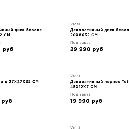
Vical
ивный диск Seoane
Декоративный диск Seoa
2 CM
20X8X32 CM
з
Под заказ
0
руб
29 990
руб
Vical
hoiu 27X27X35 CM
Декоративный поднос Tet
45X12X7 CM
з
Под заказ
0
руб
19 990
руб
Vical