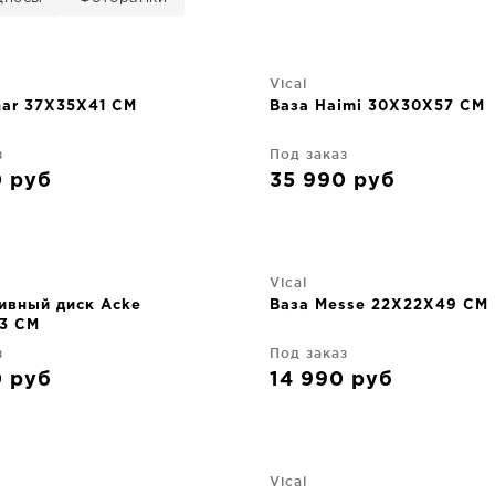
Vical
nar 37X35X41 CM
Ваза Haimi 30X30X57 CM
з
Под заказ
0
руб
35 990
руб
Vical
ивный диск Acke
Ваза Messe 22X22X49 CM
3 CM
з
Под заказ
0
руб
14 990
руб
Vical