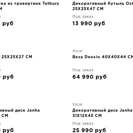
ка из травертина Tetbury
Декоративный бутыль Ost
M
25X25X47 CM
з
Под заказ
0
руб
13 990
руб
Vical
z 25X25X27 CM
Ваза Deosio 40X40X44 C
з
Под заказ
0
руб
64 990
руб
Vical
ивный диск Janha
Декоративный диск Janha
 CM
31X12X45 CM
з
Под заказ
0
руб
25 990
руб