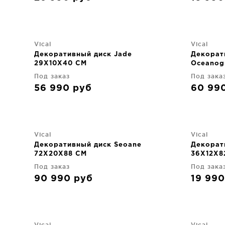
Vical
Vical
Декоративный диск Jade
Декорат
29X10X40 CM
Oceanog
Под заказ
Под зака
56 990
руб
60 99
Vical
Vical
Декоративный диск Seoane
Декорат
72X20X88 CM
36X12X8
Под заказ
Под зака
90 990
руб
19 99
Vical
Vical