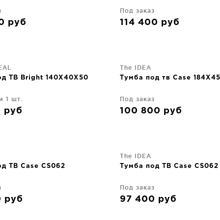
з
Под заказ
00
руб
114 400
руб
EAL
The IDEA
од ТВ Bright 140X40X50
Тумба под тв Case 184X4
и 1 шт.
Под заказ
0
руб
100 800
руб
The IDEA
од ТВ Case CS062
Тумба под ТВ Case CS062
з
Под заказ
0
руб
97 400
руб