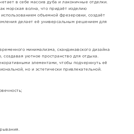
четает в себе массив дуба и лаконичные отделки.
как морская волна, что придаёт изделию
с использованием объемной фрезеровки, создаёт
ормления делает её универсальным решением для
овременного минимализма, скандинавского дизайна
, создавая уютное пространство для отдыха.
декоративными элементами, чтобы подчеркнуть её
иональной, но и эстетически привлекательной.
вечность;
;
рывания.