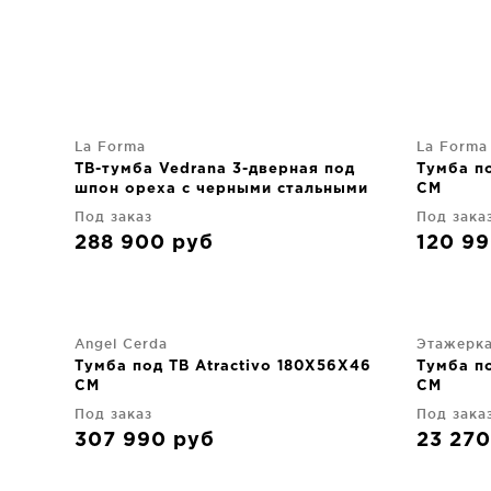
La Forma
La Forma
ТВ-тумба Vedrana 3-дверная под
Тумба п
шпон ореха с черными стальными
CM
ножками 195X55 CM
Под заказ
Под зака
288 900
руб
120 9
Angel Cerda
Этажерк
Тумба под ТВ Atractivo 180X56X46
Тумба п
CM
CM
Под заказ
Под зака
307 990
руб
23 27