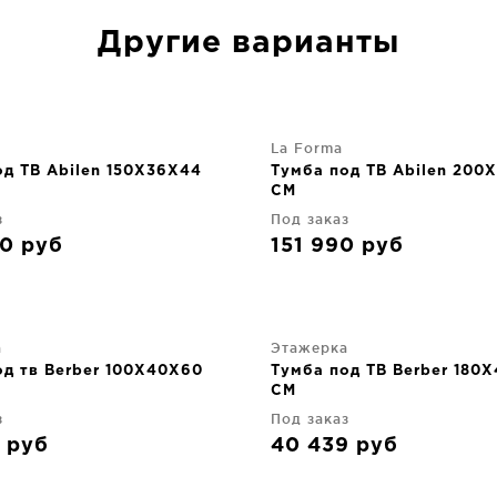
Другие варианты
La Forma
од ТВ Abilen 150X36X44
Тумба под ТВ Abilen 200
CM
з
Под заказ
90
руб
151 990
руб
а
Этажерка
од тв Berber 100X40X60
Тумба под ТВ Berber 180
CM
з
Под заказ
0
руб
40 439
руб