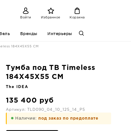
Войти
Избранное
Корзина
бель
Бренды
Интерьеры
meless 184X45X55 CM
Тумба под ТВ Timeless
184X45X55 CM
The IDEA
135 400
руб
Артикул:
TLD090_04_10_125_14_P5
Наличие:
под заказ по предоплате