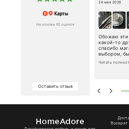
24 мая 2026
 магазину за оперативную
лению и домтавке моего заказа.
ин приехал ко мне целым и
На основе 92 оценок
ным в течение трех дней!
Обожаю эти 
Ответ компании
какой-то др
спасибо маг
0
0
выбором, б
сервисом. О
Читать полнос
чайные ложк
посуды, сто
аксессуаров
уйти. Позже
Оставить отзыв
доставили с
торжеству. 
быстро. Вза
Рекомендую
Дост
HomeAdore
Возврат