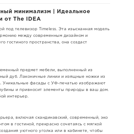
нный минимализм | Идеальное
и от The IDEA
ой под телевизор Timeless. Эта изысканная модель
гармонию между современным дизайном и
о гостиного пространства, она создаст
временный предмет мебели, выполненный из
ный дуб. Лаконичные линии и изящные ножки из
ь. Уникальные фасады с УФ-печатью изображают
лубины и привносит элементы природы в ваш дом.
бой интерьер.
ерьера, включая скандинавский, современный, эко
том в гостиной, прекрасно сочетаясь с мягкой
создания уютного уголка или в кабинете, чтобы