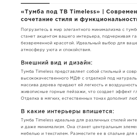
«Тумба под ТВ Timeless» | Совреме
сочетание стиля и функциональност
Погрузитесь в мир элегантного минимализма с тумб
станет акцентом вашего интерьера, подчеркивая 
безвременной красотой. Идеальный выбор для вашег
атмосферу уюта и спокойствия.
Внешний вид и дизайн:
Тумба Timeless представляет собой стильный и со
высококачественного МДФ с отделкой под натураль
массива дерева придают ей легкость и воздушност
живописные горные пейзажи, что создает эффект г
Отделка в мягких, естественных тонах дополнит лю
В какие интерьеры впишется:
Тумба Timeless идеальна для различных стилей инт
и даже минимализм. Она станет центральным элемен
мебелью и текстилем. Разместите ее в спальне для 