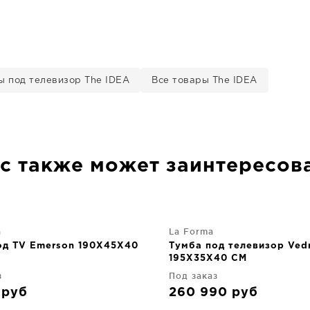
ы под телевизор The IDEA
Все товары The IDEA
с также может заинтересов
а
La Forma
од TV Emerson 190X45X40
Тумба под телевизор Ved
195X35X40 CM
з
Под заказ
6
руб
260 990
руб