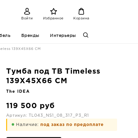
Войти
Избранное
Корзина
бель
Бренды
Интерьеры
meless 139X45X66 CM
Тумба под ТВ Timeless
139X45X66 CM
The IDEA
119 500
руб
Артикул:
TL043_NS1_08_317_P3_R1
Наличие:
под заказ по предоплате