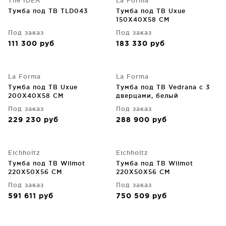
The IDEA
La Forma
Тумба под ТВ TLD043
Тумба под ТВ Uxue
150X40X58 CM
Под заказ
Под заказ
111 300
руб
183 330
руб
La Forma
La Forma
Тумба под ТВ Uxue
Тумба под ТВ Vedrana с 3
200X40X58 CM
дверцами, белый
лакированный МДФ 195X55
Под заказ
Под заказ
CM
229 230
руб
288 900
руб
Eichholtz
Eichholtz
Тумба под ТВ Wilmot
Тумба под ТВ Wilmot
220X50X56 CM
220X50X56 CM
Под заказ
Под заказ
591 611
руб
750 509
руб