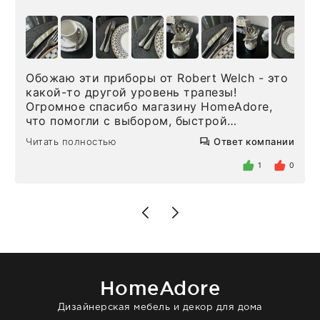
Обожаю эти приборы от Robert Welch - это
какой-то другой уровень трапезы!
Огромное спасибо магазину HomeAdore,
что помогли с выбором, быстрой
доставкой и высоким сервисом. Один раз
Читать полностью
Ответ компании
была здесь лично, забирала чайные ложки,
внутри очень много антикварной посуды,
1
0
столовых приборов и других аксессуаров
для дома. Без покупки точно не уйти.
Позже заказывала остальные приборы -
доставили сдэком на следующий день к
нашему торжеству. Поддержка клиентов
отвечает очень быстро. Взаимодействием
очень довольна. Рекомендую!
HomeAdore
Дизайнерская мебель и декор для дома