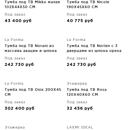
Тумба под ТВ Mikko малая
Тумба под ТВ Nicole
102X44X50 CM
190X45X60 CM
Под заказ
Под заказ
43 400
руб
40 775
руб
La Forma
La Forma
Тумба под ТВ Norani из
Тумба под ТВ Norlen с 3
массива акации и шпона
дверцами из шпона ореха
акации 200X40X50 CM
FSC Mix Credit 150X40 CM
Под заказ
Под заказ
242 730
руб
242 730
руб
La Forma
Этажерка
Тумба под ТВ Onix 200X45
Тумба под ТВ Rosa
CM
120X40X60 CM
Под заказ
Под заказ
302 400
руб
32 456
руб
Этажерка
LAXMI IDEAL