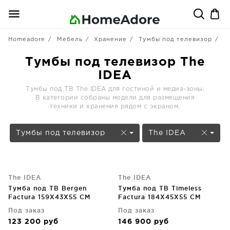
Homeadore
Мебель
Хранение
Тумбы под телевизор
T
Тумбы под телевизор The
IDEA
Тумбы под ТВ The IDEA для гостиной и медиа-зоны.
В категории собраны модели для размещения
техники и хранения рядом с экраном.
Тумбы под телевизор
The IDEA
The IDEA
The IDEA
Тумба под ТВ Bergen
Тумба под ТВ Timeless
Factura 159X43X55 CM
Factura 184X45X55 CM
Под заказ
Под заказ
123 200
руб
146 900
руб