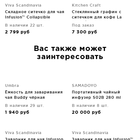
Viva Scandinavia
Kitchen Craft
Складное ситечко для чая
Стеклянный графин с
Infusion™ Collapsible
ситечком для кофе La
Cafetière 400 ml
В наличии 22 шт.
Под заказ
2 799
руб
7 300
руб
Вас также может
заинтересовать
Umbra
SAMADOYO
Ёмкость для заваривания
Портативный чайный
чая Buddy чёрная
инфузер S02B 280 ml
В наличии 29 шт.
В наличии 8 шт.
1 940
руб
20 000
руб
Viva Scandinavia
Viva Scandinavia
Заварник для чая Infusion
Заварник для чая Infusion™