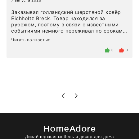
7 августа 2026
Заказывал голландский шерстяной ковёр
Eichholtz Breck. Товар находился за
рубежом, поэтому в связи с известными
событиями немного переживал по срокам.
Но homeadore привезли ровно в
Читать полностью
определенное в договоре время, без
задержеки. Отдельно хочу отметить
0
0
персонал магазина. Настоящая
клиентоориентированность: помогли
разобраться в ряде вопросов, всё
подробно объяснили, были на связи на
каждом этапе. Это тот случай, когда
чувствуешь, что о тебе действительно
позаботились. Что касается самого ковра,
то качество выше всяких похвал. Выглядит
в интерьере ровно так, как хотел. Ещё раз -
большая благодарность сотрудникам
homeadore!
HomeAdore
Дизайнерская мебель и декор для дома