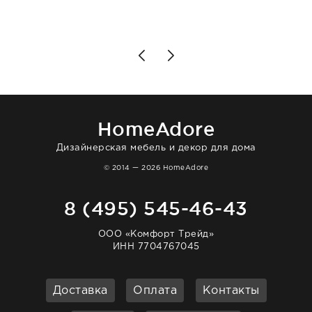
подробно объяснили, были на связи на
каждом этапе. Это тот случай, когда
чувствуешь, что о тебе действительно
позаботились. Что касается самого ковра,
то качество выше всяких похвал. Выглядит
в интерьере ровно так, как хотел. Ещё раз -
большая благодарность сотрудникам
homeadore!
HomeAdore
Дизайнерская мебель и декор для дома
© 2014 — 2026 HomeAdore
8 (495) 545-46-43
ООО «Комфорт Трейд»
ИНН 7704767045
Доставка
Оплата
Контакты