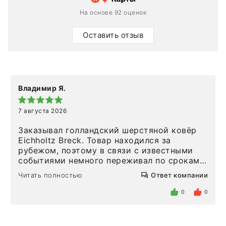
На основе 92 оценок
Оставить отзыв
Владимир Я.
7 августа 2026
Заказывал голландский шерстяной ковёр
Eichholtz Breck. Товар находился за
рубежом, поэтому в связи с известными
событиями немного переживал по срокам.
Но homeadore привезли ровно в
Читать полностью
Ответ компании
определенное в договоре время, без
задержеки. Отдельно хочу отметить
0
0
персонал магазина. Настоящая
клиентоориентированность: помогли
разобраться в ряде вопросов, всё