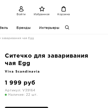
Войти
Избранное
Корзина
бель
Бренды
Интерьеры
 заваривания чая Egg
Ситечко для заваривания
чая Egg
Viva Scandinavia
1 999
руб
Артикул:
V39164
Наличие: 22 шт.