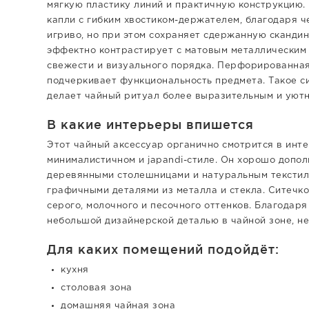
мягкую пластику линий и практичную конструкцию.
капли с гибким хвостиком-держателем, благодаря ч
игриво, но при этом сохраняет сдержанную скандин
эффектно контрастирует с матовым металлическим 
свежести и визуального порядка. Перфорированная
подчеркивает функциональность предмета. Такое си
делает чайный ритуал более выразительным и уют
В какие интерьеры впишется
Этот чайный аксессуар органично смотрится в инте
минималистичном и japandi-стиле. Он хорошо допол
деревянными столешницами и натуральным текстиле
графичными деталями из металла и стекла. Ситечко
серого, молочного и песочного оттенков. Благодар
небольшой дизайнерской деталью в чайной зоне, н
Для каких помещений подойдёт:
кухня
столовая зона
домашняя чайная зона