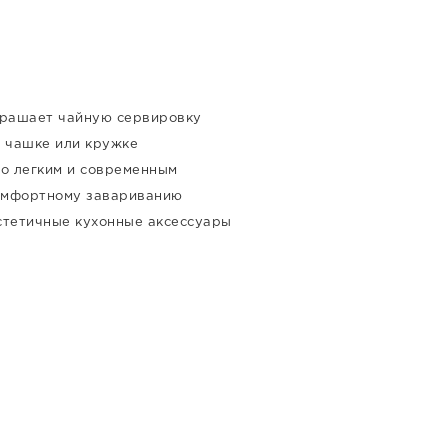
крашает чайную сервировку
в чашке или кружке
но легким и современным
омфортному завариванию
эстетичные кухонные аксессуары