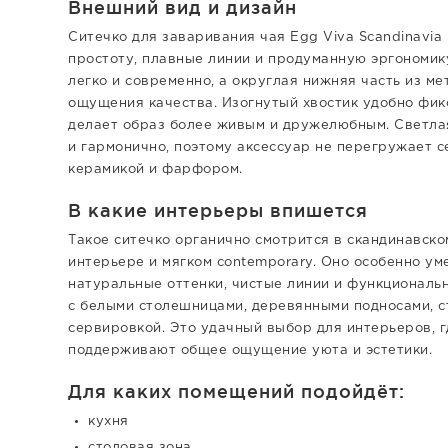
Внешний вид и дизайн
Ситечко для заваривания чая Egg Viva Scandinavia
простоту, плавные линии и продуманную эргономику
легко и современно, а округлая нижняя часть из м
ощущения качества. Изогнутый хвостик удобно фик
делает образ более живым и дружелюбным. Светла
и гармонично, поэтому аксессуар не перегружает с
керамикой и фарфором.
В какие интерьеры впишется
Такое ситечко органично смотрится в скандинавско
интерьере и мягком contemporary. Оно особенно уме
натуральные оттенки, чистые линии и функциональ
с белыми столешницами, деревянными подносами, с
сервировкой. Это удачный выбор для интерьеров, 
поддерживают общее ощущение уюта и эстетики.
Для каких помещений подойдёт:
кухня
столовая зона