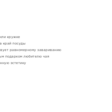
 или кружке
а край посуды
твует равномерному завариванию
ным подарком любителю чая
енную эстетику