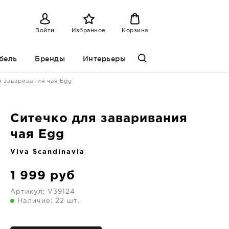
Войти
Избранное
Корзина
бель
Бренды
Интерьеры
 заваривания чая Egg
Ситечко для заваривания
чая Egg
Viva Scandinavia
1 999
руб
Артикул:
V39124
Наличие: 22 шт.