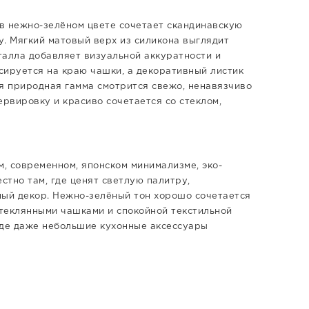
 в нежно-зелёном цвете сочетает скандинавскую
. Мягкий матовый верх из силикона выглядит
еталла добавляет визуальной аккуратности и
сируется на краю чашки, а декоративный листик
я природная гамма смотрится свежо, ненавязчиво
ервировку и красиво сочетается со стеклом,
м, современном, японском минимализме, эко-
стно там, где ценят светлую палитру,
ный декор. Нежно-зелёный тон хорошо сочетается
теклянными чашками и спокойной текстильной
где даже небольшие кухонные аксессуары