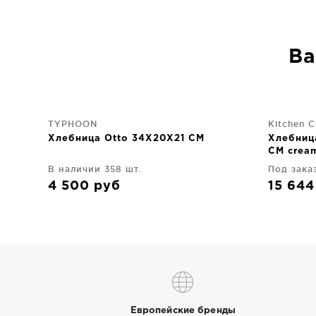
Ва
TYPHOON
Kitchen C
Хлебница Otto 34X20X21 CM
Хлебница
CM crea
В наличии 358 шт.
Под зака
4 500
руб
15 64
Европейские бренды