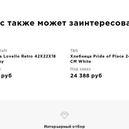
с также может заинтересов
raft
T&G
 Lovello Retro 42X22X18
Хлебница Pride of Place 
my
CM White
з
Под заказ
4
руб
24 388
руб
Интерьерный отбор