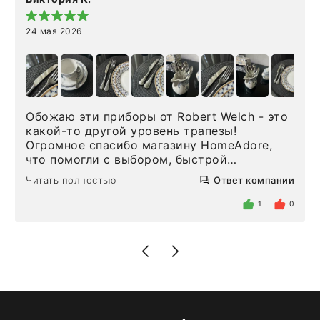
24 мая 2026
Обожаю эти приборы от Robert Welch - это
какой-то другой уровень трапезы!
Огромное спасибо магазину HomeAdore,
что помогли с выбором, быстрой
доставкой и высоким сервисом. Один раз
Читать полностью
Ответ компании
была здесь лично, забирала чайные ложки,
внутри очень много антикварной посуды,
1
0
столовых приборов и других аксессуаров
для дома. Без покупки точно не уйти.
Позже заказывала остальные приборы -
доставили сдэком на следующий день к
нашему торжеству. Поддержка клиентов
отвечает очень быстро. Взаимодействием
очень довольна. Рекомендую!