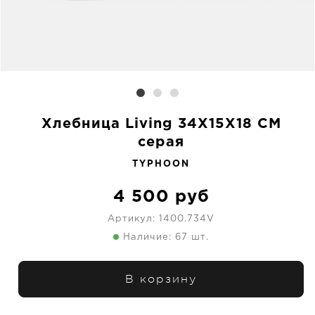
Хлебница Living 34X15X18 CM
серая
TYPHOON
4 500
руб
Артикул:
1400.734V
Наличие: 67 шт.
В корзину