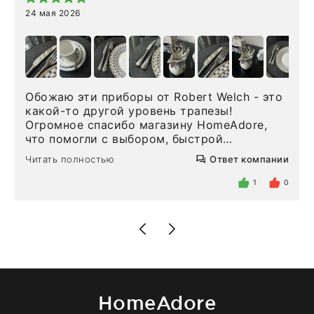
24 мая 2026
Обожаю эти приборы от Robert Welch - это
какой-то другой уровень трапезы!
Огромное спасибо магазину HomeAdore,
что помогли с выбором, быстрой
доставкой и высоким сервисом. Один раз
Читать полностью
Ответ компании
была здесь лично, забирала чайные ложки,
внутри очень много антикварной посуды,
1
0
столовых приборов и других аксессуаров
для дома. Без покупки точно не уйти.
Позже заказывала остальные приборы -
доставили сдэком на следующий день к
нашему торжеству. Поддержка клиентов
отвечает очень быстро. Взаимодействием
очень довольна. Рекомендую!
HomeAdore